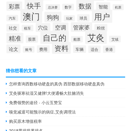
快手
数据
彩票
智能
数字
总决赛
机票
澳门
用户
狗狗
球员
汽车
玩家
管家婆
空调
穴位
社交
粉丝
租车
艾灸
自己的
精准
股票
艾绒
船票
资料
论文
费用
车辆
适合
香港
账号
猜你想看的文章
怎样查询西数移动硬盘的真伪 西部数据移动硬盘真伪
艾灸驱寒祛湿又健脾!大便通畅大肚腩消失
免费领赞的途径 - 小云互赞宝
嗅觉减退可能预示的病症,艾灸调理法
购买原木增值税率
2018男排世界排名