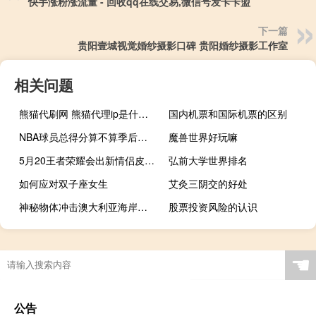
快手涨粉涨流量 - 回收qq在线交易,微信号发卡卡盟
下一篇
贵阳壹城视觉婚纱摄影口碑 贵阳婚纱摄影工作室
相关问题
熊猫代刷网 熊猫代理ip是什么(熊猫代理怎么用)
国内机票和国际机票的区别
NBA球员总得分算不算季后赛的得分 nba得分榜算不算季后赛
魔兽世界好玩嘛
5月20王者荣耀会出新情侣皮肤么 情侣皮肤大全2013最新版的
弘前大学世界排名
如何应对双子座女生
艾灸三阴交的好处
神秘物体冲击澳大利亚海岸，或许是来自太空的垃圾
股票投资风险的认识
☚
公告