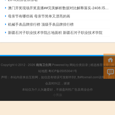
澳门开奖现场开奖直播##完美解析数据对比解释落实-2408.ISO.551
母亲节有哪些画 母亲节简单又漂亮的画
机械手表品牌排行榜 顶级手表品牌排行榜
新疆石河子职业技术学院占地面积 新疆石河子职业技术学院
Copyright © 2012 - 2026
南海卫生网
Powered by
网站分类目录
|
精选推荐文章
|
网
站地图
粤ICP备05053041号
声明：本站内容来自互联网，如信息有错误可发邮件到f_fb#foxmail.com说明，我们
会及时纠正，谢谢
本站仅为个人兴趣爱好，不接盈利性广告及商业合作
小男孩