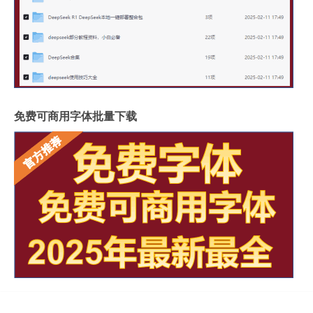
免费可商用字体批量下载