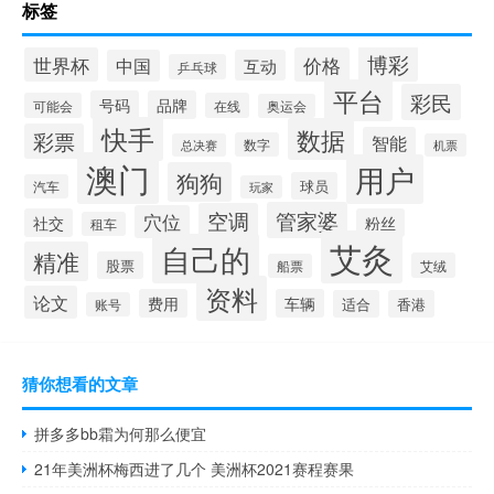
标签
博彩
世界杯
价格
中国
互动
乒乓球
平台
彩民
号码
品牌
可能会
在线
奥运会
快手
数据
彩票
智能
数字
总决赛
机票
澳门
用户
狗狗
球员
汽车
玩家
管家婆
空调
穴位
社交
粉丝
租车
艾灸
自己的
精准
股票
艾绒
船票
资料
论文
费用
车辆
适合
香港
账号
猜你想看的文章
拼多多bb霜为何那么便宜
21年美洲杯梅西进了几个 美洲杯2021赛程赛果