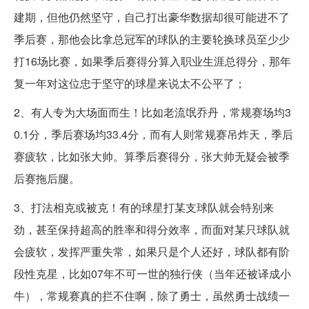
建期，但他仍然坚守，自己打出豪华数据却很可能进不了
季后赛，那他会比拿总冠军的球队的主要轮换球员至少少
打16场比赛，如果季后赛得分算入职业生涯总得分，那年
复一年对这位忠于坚守的球星来说太不公平了；
2、有人专为大场面而生！比如老流氓乔丹，常规赛场均3
0.1分，季后赛场均33.4分，而有人则常规赛吊炸天，季后
赛疲软，比如张大帅。算季后赛得分，张大帅无疑会被季
后赛拖后腿。
3、打法相克或被克！有的球星打某支球队就会特别来
劲，甚至保持超高的胜率和得分效率，而面对某只球队就
会疲软，发挥严重失常，如果只是个人还好，球队都有阶
段性克星，比如07年不可一世的独行侠（当年还被译成小
牛），常规赛真的拦不住啊，除了勇士，虽然勇士战绩一