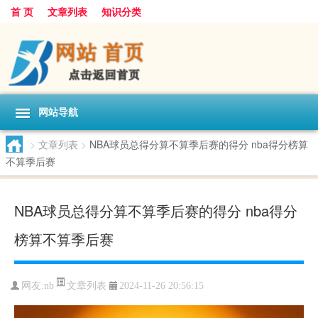
首 页
文章列表
知识分类
网站导航
>
文章列表
>
NBA球员总得分算不算季后赛的得分 nba得分榜算
不算季后赛
NBA球员总得分算不算季后赛的得分 nba得分
榜算不算季后赛
文章列表
网友:
nb
2024-11-26 20:56:15