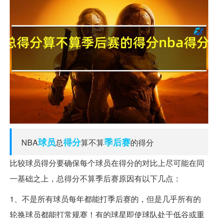
球员
得分
季后赛
NBA
总
算不算
的得分
比较球员得分要确保每个球员在得分的对比上尽可能在同
一基础之上，总得分不算季后赛原因有以下几点：
1、不是所有球员每年都能打季后赛的，但是几乎所有的
轮换球员都能打常规赛！有的球星即使球队处于低谷或重