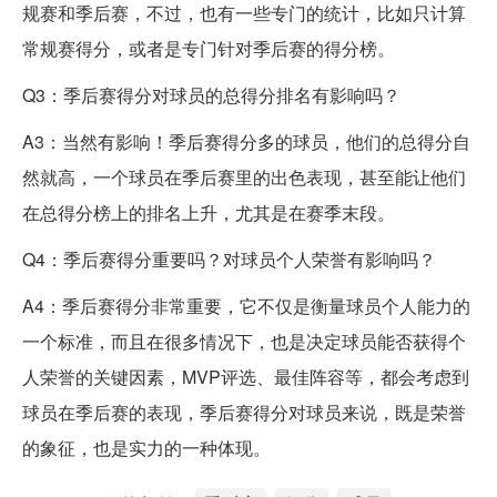
规赛和季后赛，不过，也有一些专门的统计，比如只计算
常规赛得分，或者是专门针对季后赛的得分榜。
Q3：季后赛得分对球员的总得分排名有影响吗？
A3：当然有影响！季后赛得分多的球员，他们的总得分自
然就高，一个球员在季后赛里的出色表现，甚至能让他们
在总得分榜上的排名上升，尤其是在赛季末段。
Q4：季后赛得分重要吗？对球员个人荣誉有影响吗？
A4：季后赛得分非常重要，它不仅是衡量球员个人能力的
一个标准，而且在很多情况下，也是决定球员能否获得个
人荣誉的关键因素，MVP评选、最佳阵容等，都会考虑到
球员在季后赛的表现，季后赛得分对球员来说，既是荣誉
的象征，也是实力的一种体现。