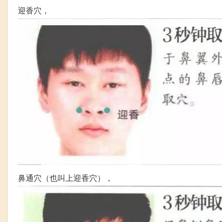
迎香穴，
鼻通穴（也叫上迎香穴），