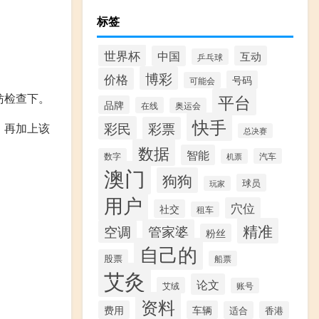
标签
世界杯
中国
互动
乒乓球
博彩
价格
号码
可能会
妨检查下。
平台
品牌
在线
奥运会
快手
彩民
彩票
，再加上该
总决赛
数据
智能
数字
汽车
机票
澳门
狗狗
球员
玩家
用户
穴位
社交
租车
精准
管家婆
空调
粉丝
自己的
股票
船票
艾灸
论文
艾绒
账号
资料
费用
车辆
适合
香港