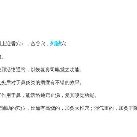
列缺
叫上迎香穴），合谷穴，
穴
的。
祛邪活络通窍，以恢复鼻司嗅觉之功能。
艾灸后对于鼻炎类的病症有不错的效果。
可作用于鼻，能活络通窍止涕，复其嗅觉功能。
配辅助的穴位，比如有高烧的，加灸大椎穴；湿气重的，加灸丰