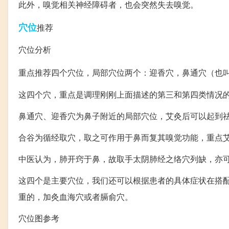
此外，嗅觉相关神经障碍者，也会突然失去嗅觉。
穴位
推荐
穴位分析
重点推荐四个穴位，局部穴位两个：迎香穴，鼻通穴（也
这四个穴，重点是调理刚刚上面描述的第三和第四类情况
鼻通穴、迎香穴为鼻子附近的局部穴位，艾灸后可以起到
合谷为循经取穴，取之可作用于鼻而复其嗅觉功能，重点
中医认为，肺开窍于鼻，故取手太阴肺经之络穴列缺，亦
这四个是主要穴位，我们还可以根据患者的具体症状在搭
重的，加灸血海穴或者膈俞穴。
穴位图参考