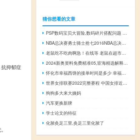
猜你想看的文章
PSP数码宝贝大冒险,数码碎片搭配问题 psp数码宝贝大冒险
NBA总决赛勇士骑士抢七2016NBA总决赛第七场勇士vs骑士比分是多少 nba勇士骑士总决赛2017
老鼠吃不吃肉啊急！在线等 老鼠在超市冷柜吃肉
2024新奥资料免费精准05,宦海精选解释落实_3D56.16.28
，抗抑郁症
怀化市幸福西饼的接单时间是多少 幸福西饼加盟费多少钱
世界女排联赛2022完整赛程 中国女排近期赛程表
狗狗多大来大姨妈
汽车更换新牌
学士论文的特征
化脓灸足三里,灸足三里化脓了
觉。