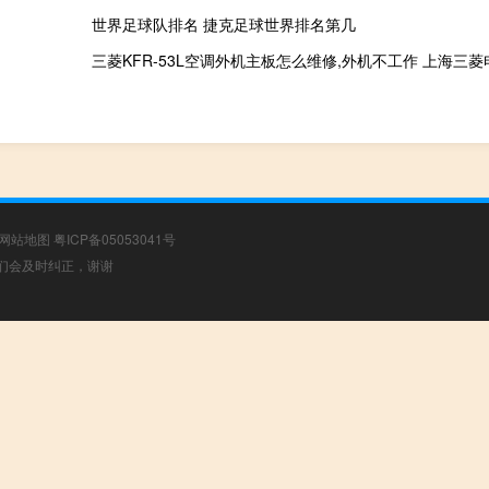
世界足球队排名 捷克足球世界排名第几
三菱KFR-53L空调外机主板怎么维修,外机不工作 上海三
网站地图
粤ICP备05053041号
，我们会及时纠正，谢谢