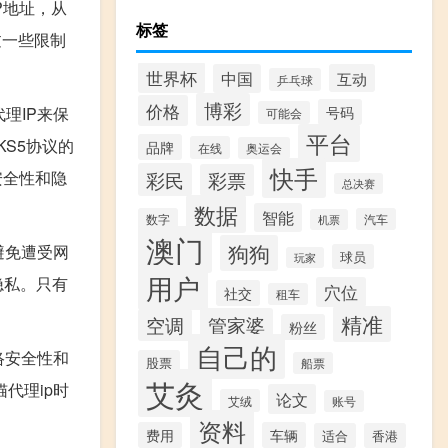
P地址，从
标签
过一些限制
世界杯
中国
互动
乒乓球
博彩
价格
理IP来保
号码
可能会
平台
S5协议的
品牌
在线
奥运会
快手
安全性和隐
彩民
彩票
总决赛
数据
智能
数字
汽车
机票
澳门
狗狗
避免遭受网
球员
玩家
用户
隐私。只有
穴位
社交
租车
精准
管家婆
空调
粉丝
自己的
络安全性和
股票
船票
艾灸
代理ip时
论文
艾绒
账号
资料
费用
车辆
适合
香港