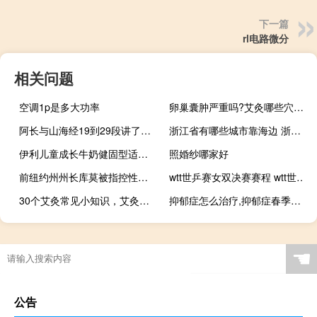
下一篇
rl电路微分
相关问题
空调1p是多大功率
卵巢囊肿严重吗?艾灸哪些穴位效果好?
阿长与山海经19到29段讲了阿长是一个怎样的人 阿长与山海经课堂笔记
浙江省有哪些城市靠海边 浙江海边自驾游
伊利儿童成长牛奶健固型适合几岁宝宝喝 伊利qq星儿童成长牛奶
照婚纱哪家好
前纽约州州长库莫被指控性骚扰员工
wtt世乒赛女双决赛赛程 wtt世界杯总决赛赛程
30个艾灸常见小知识，艾灸的作用
抑郁症怎么治疗,抑郁症春季抑郁症艾灸哪里?
☚
公告