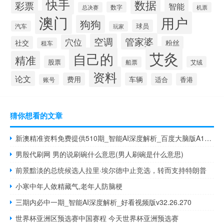
快手
数据
彩票
智能
数字
总决赛
机票
澳门
用户
狗狗
球员
汽车
玩家
管家婆
空调
穴位
社交
粉丝
租车
艾灸
自己的
精准
股票
艾绒
船票
资料
论文
费用
车辆
适合
香港
账号
猜你想看的文章
新澳精准资料免费提供510期_智能AI深度解析_百度大脑版A12.26.39
男殷代刷网 男的说刷碗什么意思(男人刷碗是什么意思)
前景黯淡的总统候选人拉里·埃尔德中止竞选，转而支持特朗普
小寒中年人敛精藏气,老年人防脑梗
三期内必中一期_智能AI深度解析_好看视频版v32.26.270
世界杯亚洲区预选赛中国赛程 今天世界杯亚洲预选赛