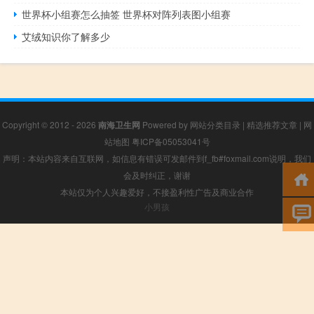
世界杯小组赛怎么抽签 世界杯对阵列表图小组赛
艾绒知识你了解多少
Copyright © 2012 - 2026
南海卫生网
Powered by
网站分类目录
|
精选推荐文章
|
网
站地图
粤ICP备05053041号
声明：本站内容来自互联网，如信息有错误可发邮件到f_fb#foxmail.com说明，我们
会及时纠正，谢谢
本站仅为个人兴趣爱好，不接盈利性广告及商业合作
小男孩