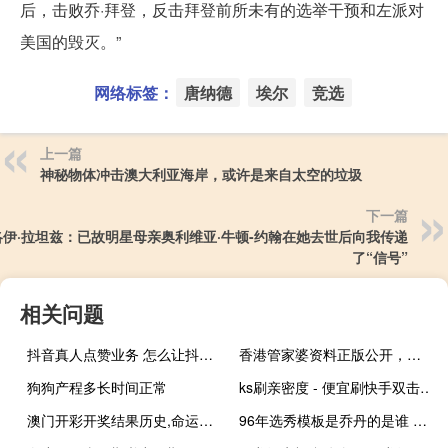
后，击败乔·拜登，反击拜登前所未有的选举干预和左派对
美国的毁灭。”
网络标签：
唐纳德
埃尔
竞选
上一篇
神秘物体冲击澳大利亚海岸，或许是来自太空的垃圾
下一篇
洛伊·拉坦兹：已故明星母亲奥利维亚·牛顿-约翰在她去世后向我传递
了“信号”
相关问题
抖音真人点赞业务 怎么让抖音更多人点赞(咋样让抖音点赞人多)
香港管家婆资料正版公开，明天将来精选答案落实_解说版251.864
狗狗产程多长时间正常
ks刷亲密度 - 便宜刷快手双击网址
澳门开彩开奖结果历史,命运精选解释落实_战略版54.27.44
96年选秀模板是乔丹的是谁 nba1996年选秀顺位