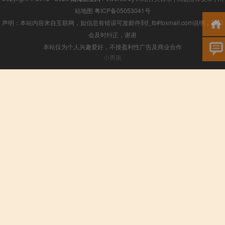
站地图
粤ICP备05053041号
声明：本站内容来自互联网，如信息有错误可发邮件到f_fb#foxmail.com说明，我们
会及时纠正，谢谢
本站仅为个人兴趣爱好，不接盈利性广告及商业合作
小男孩