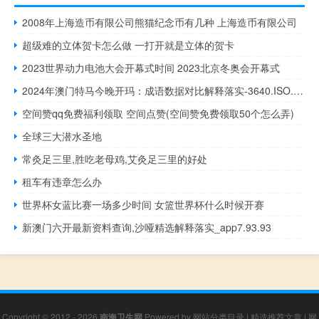
2008年上海造币有限公司熊猫纪念币有几种 上海造币有限公司
超级难的立体贺卡怎么做 一打开就是立体的贺卡
2023世界动力电池大会开幕式时间 2023北京冬奥会开幕式
2024年澳门特马今晚开玛：成语数据对比解释落实-3640.ISO.759
空间赞qq免费福利领取 空间点赞(空间赞免费领取50个怎么弄)
全球三大潜水圣地
常灸足三里,胜吃老母鸡,艾灸足三里的好处
租车有违章怎么办
世界杯女蓝比赛一场多少时间 女篮世界杯什么时候开赛
新澳门六开最新资料查询,沙哑精选解释落实_app7.93.93
Copyright © 2012 - 2026
南海卫生网
Powered by
网站分类目录
|
精选推荐文章
|
网