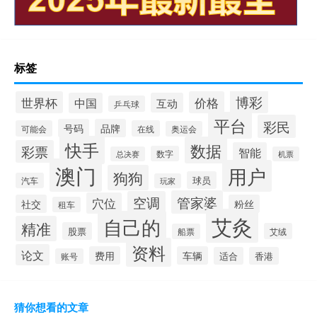
标签
博彩
世界杯
价格
中国
互动
乒乓球
平台
彩民
号码
品牌
可能会
在线
奥运会
快手
数据
彩票
智能
数字
总决赛
机票
澳门
用户
狗狗
球员
汽车
玩家
管家婆
空调
穴位
社交
粉丝
租车
艾灸
自己的
精准
股票
艾绒
船票
资料
论文
费用
车辆
适合
香港
账号
猜你想看的文章