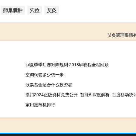
卵巢囊肿
穴位
艾灸
艾灸调理眼睛
lpl夏季季后赛对阵规则 2018lpl赛程全程回顾
空调铜管多少钱一米
股票基金适合什么投资者
澳门2024正版资料免费公开_智能AI深度解析_百度移动统计版.2
家用熏蒸机排行