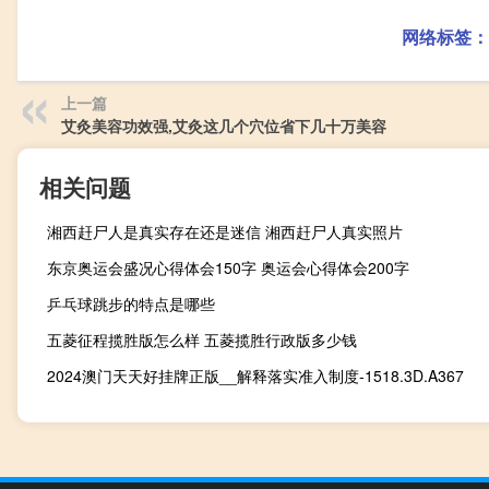
网络标签：
上一篇
艾灸美容功效强,艾灸这几个穴位省下几十万美容
相关问题
湘西赶尸人是真实存在还是迷信 湘西赶尸人真实照片
东京奥运会盛况心得体会150字 奥运会心得体会200字
乒乓球跳步的特点是哪些
五菱征程揽胜版怎么样 五菱揽胜行政版多少钱
2024澳门天天好挂牌正版__解释落实准入制度-1518.3D.A367