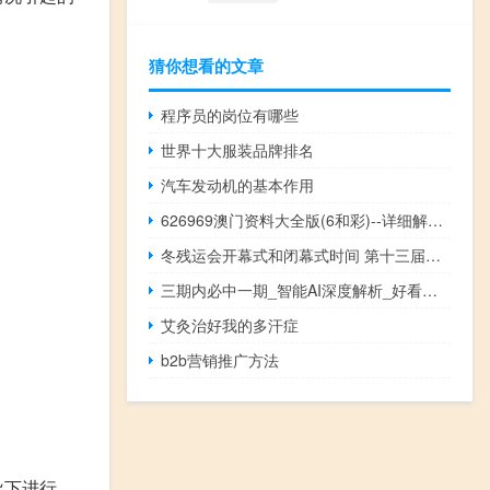
猜你想看的文章
程序员的岗位有哪些
世界十大服装品牌排名
汽车发动机的基本作用
626969澳门资料大全版(6和彩)--详细解答解释落实--实用版700.821
冬残运会开幕式和闭幕式时间 第十三届冬奥会开幕式
三期内必中一期_智能AI深度解析_好看视频版v32.26.270
艾灸治好我的多汗症
b2b营销推广方法
导下进行，