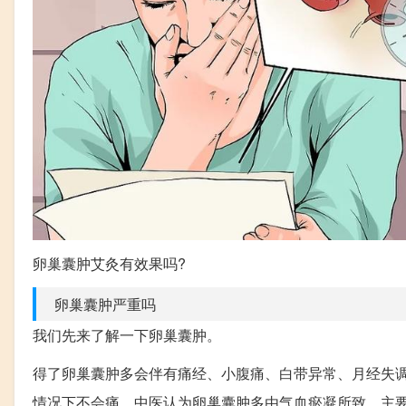
卵巢囊肿艾灸有效果吗?
卵巢囊肿严重吗
我们先来了解一下卵巢囊肿。
得了卵巢囊肿多会伴有痛经、小腹痛、白带异常、月经失
情况下不会痛。中医认为卵巢囊肿多由气血瘀凝所致，主