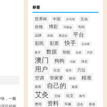
标签
世界杯
中国
互动
乒乓球
博彩
价格
号码
可能会
平台
品牌
在线
奥运会
快手
彩民
彩票
总决赛
数据
智能
数字
汽车
机票
澳门
狗狗
球员
玩家
用户
穴位
社交
租车
精准
管家婆
空调
粉丝
自己的
股票
船票
艾灸
论文
艾绒
账号
肿块，一般
资料
费用
车辆
适合
香港
情况引起的