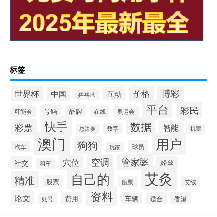
标签
博彩
世界杯
价格
中国
互动
乒乓球
平台
彩民
号码
品牌
可能会
在线
奥运会
快手
数据
彩票
智能
数字
总决赛
机票
澳门
用户
狗狗
球员
汽车
玩家
管家婆
空调
穴位
社交
粉丝
租车
艾灸
自己的
精准
股票
艾绒
船票
资料
论文
费用
车辆
适合
香港
账号