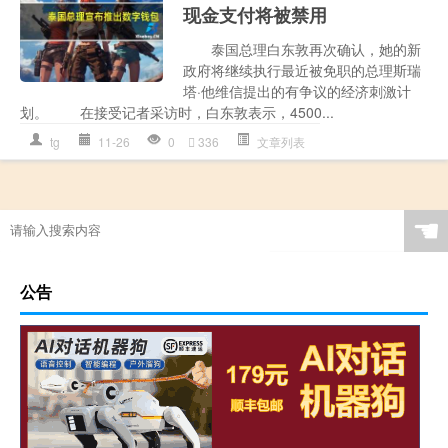
现金支付将被禁用
泰国总理白东敦再次确认，她的新
政府将继续执行最近被免职的总理斯瑞
塔·他维信提出的有争议的经济刺激计
划。 在接受记者采访时，白东敦表示，4500...
tg
11-26
0
336
文章列表
☚
公告