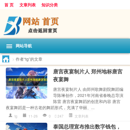
首 页
文章列表
知识分类
网站导航
>
作者“tg”的文章
唐宫夜宴制片人 郑州地标唐宫
夜宴舞
唐宫夜宴制片人 由郑州歌舞剧院舞蹈编
导陈琳创作，2021年河南省春晚总导演
陈雷 唐宫夜宴舞蹈的创意和内容 唐宫
夜宴舞蹈是一种古老的舞蹈形式，充满了华丽、...
tg
11-26
0
247
文章列表
泰国总理宣布推出数字钱包，