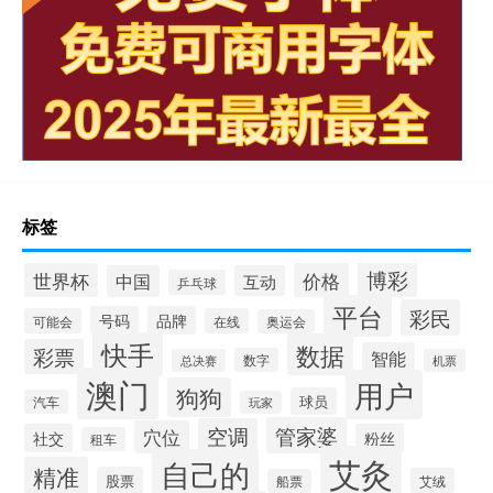
标签
博彩
世界杯
价格
中国
互动
乒乓球
平台
彩民
号码
品牌
可能会
在线
奥运会
快手
数据
彩票
智能
数字
总决赛
机票
澳门
用户
狗狗
球员
汽车
玩家
管家婆
空调
穴位
社交
粉丝
租车
艾灸
自己的
精准
股票
艾绒
船票