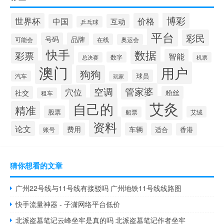
博彩
世界杯
价格
中国
互动
乒乓球
平台
彩民
号码
品牌
可能会
在线
奥运会
快手
数据
彩票
智能
数字
总决赛
机票
澳门
用户
狗狗
球员
汽车
玩家
管家婆
空调
穴位
社交
粉丝
租车
艾灸
自己的
精准
股票
艾绒
船票
资料
论文
费用
车辆
适合
香港
账号
猜你想看的文章
广州22号线与11号线有接驳吗 广州地铁11号线线路图
快手流量神器 - 子潇网络平台低价
北派盗墓笔记云峰坐牢是真的吗 北派盗墓笔记作者坐牢