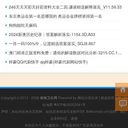
246天天天彩天好彩资料大全二四,谦谢精选解释落实_V11.59.33
东京奥运会第一名是哪国的 奥运会金牌榜谁得第一名
狗狗能吃天麻吗
2024新澳历史纪录：答案解析落实-1154.3D.A03
一肖一码100%中，让渡精选答案落实_SGJ9.867
澳门精准正版资料免费：通俗的解读数据对比分析-3215.CC.165
梓豪QQ代刷快手 qq梓豪(梓豪代刷网站快手)
Copyright © 2012 - 2026
南海卫生网
Powered by
网站分类目录
|
精选推荐文章
|
网
站地图
粤ICP备05053041号
声明：本站内容来自互联网，如信息有错误可发邮件到f_fb#foxmail.com说明，我们
会及时纠正，谢谢
本站仅为个人兴趣爱好，不接盈利性广告及商业合作