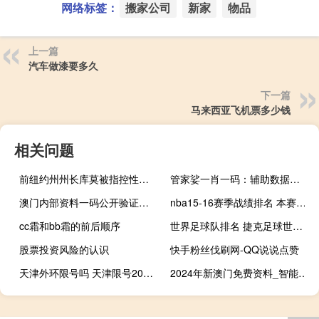
网络标签：
搬家公司
新家
物品
上一篇
汽车做漆要多久
下一篇
马来西亚飞机票多少钱
相关问题
前纽约州州长库莫被指控性骚扰员工
管家娑一肖一码：辅助数据对比解释解答-752.PL.114
澳门内部资料一码公开验证：大师精选AI解释落实-309.DS0.13
nba15-16赛季战绩排名 本赛季nba东西部排名
cc霜和bb霜的前后顺序
世界足球队排名 捷克足球世界排名第几
股票投资风险的认识
快手粉丝伐刷网-QQ说说点赞
天津外环限号吗 天津限号2021最新限号3月
2024年新澳门免费资料_智能AI深度解析_百度移动统计版.223.78