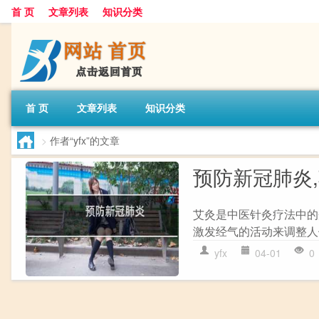
首 页
文章列表
知识分类
首 页
文章列表
知识分类
>
作者“yfx”的文章
预防新冠肺炎
艾灸是中医针灸疗法中的
激发经气的活动来调整人
yfx
04-01
0