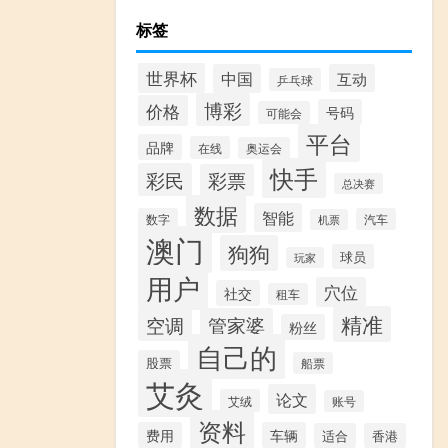
标签
世界杯
中国
互动
乒乓球
博彩
价格
号码
可能会
平台
品牌
在线
奥运会
快手
彩民
彩票
总决赛
数据
智能
数字
汽车
机票
澳门
狗狗
球员
玩家
用户
穴位
社交
租车
精准
管家婆
空调
粉丝
自己的
股票
船票
艾灸
论文
艾绒
账号
资料
费用
车辆
适合
香港