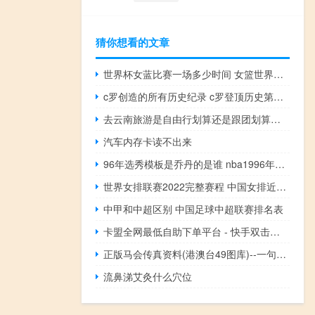
猜你想看的文章
世界杯女蓝比赛一场多少时间 女篮世界杯什么时候开赛
c罗创造的所有历史纪录 c罗登顶历史第一射手
去云南旅游是自由行划算还是跟团划算呢 跟团和自由行哪个划算
汽车内存卡读不出来
96年选秀模板是乔丹的是谁 nba1996年选秀顺位
世界女排联赛2022完整赛程 中国女排近期赛程表
中甲和中超区别 中国足球中超联赛排名表
卡盟全网最低自助下单平台 - 快手双击量在线刷免费_说说赞软件手机版免费
正版马会传真资料(港澳台49图库)--一句引发热议--V58.14.10
流鼻涕艾灸什么穴位