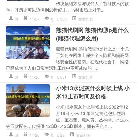
传统预测方法与现代人工智能技术的软
件。其历史可以追溯到20世纪末，当时市场上对于...
xl
11-27
0
363
文章列表
熊猫代刷网 熊猫代理ip是什么
(熊猫代理怎么用)
熊猫代刷网 熊猫代理ip是什么是一个关
于如何在网络上保护个人隐私和提高网
络安全性的指南。在现代社会中，网络
已经成为了人们日常生活和工作中不可或缺的一...
xl
11-26
0
851
文章列表
小米13水泥灰什么时候上线 小
米13上市时间及价格
小米13水泥灰什么时候上线 2022年12
月16日 小米 13 限量定制色包括烈焰
红、宝石蓝、飓风黄、丛林绿、水泥灰
等五款配色，仅提供 12GB+512GB 版本，拥有黑色金...
xl
11-26
0
28
文章列表