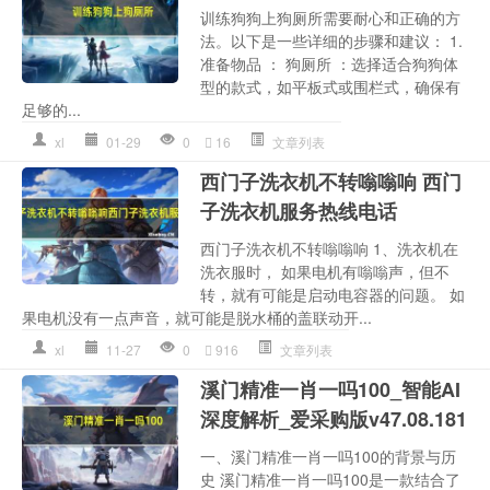
训练狗狗上狗厕所需要耐心和正确的方
法。以下是一些详细的步骤和建议： 1.
准备物品 ： 狗厕所 ：选择适合狗狗体
型的款式，如平板式或围栏式，确保有
足够的...
xl
01-29
0
16
文章列表
西门子洗衣机不转嗡嗡响 西门
子洗衣机服务热线电话
西门子洗衣机不转嗡嗡响 1、洗衣机在
洗衣服时， 如果电机有嗡嗡声，但不
转，就有可能是启动电容器的问题。 如
果电机没有一点声音，就可能是脱水桶的盖联动开...
xl
11-27
0
916
文章列表
溪门精准一肖一吗100_智能AI
深度解析_爱采购版v47.08.181
一、溪门精准一肖一吗100的背景与历
史 溪门精准一肖一吗100是一款结合了