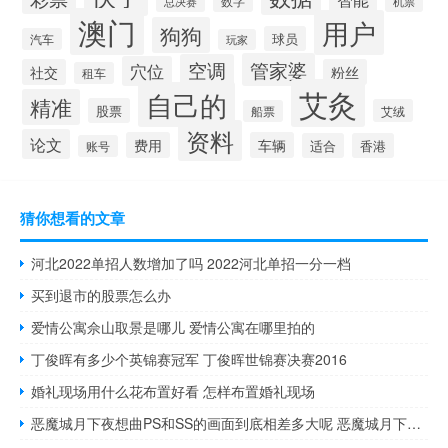
数字
总决赛
机票
澳门
用户
狗狗
球员
汽车
玩家
管家婆
空调
穴位
社交
粉丝
租车
艾灸
自己的
精准
股票
艾绒
船票
资料
论文
费用
车辆
适合
香港
账号
猜你想看的文章
河北2022单招人数增加了吗 2022河北单招一分一档
买到退市的股票怎么办
爱情公寓佘山取景是哪儿 爱情公寓在哪里拍的
丁俊晖有多少个英锦赛冠军 丁俊晖世锦赛决赛2016
婚礼现场用什么花布置好看 怎样布置婚礼现场
恶魔城月下夜想曲PS和SS的画面到底相差多大呢 恶魔城月下夜想曲地图