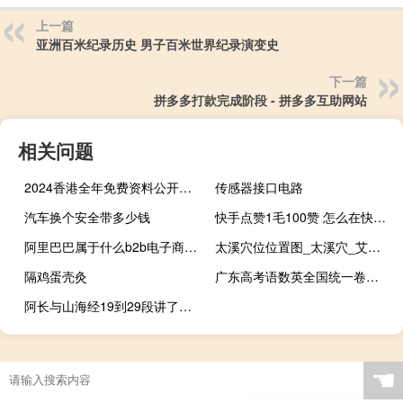
上一篇
亚洲百米纪录历史 男子百米世界纪录演变史
下一篇
拼多多打款完成阶段 - 拼多多互助网站
相关问题
2024香港全年免费资料公开江左梅郎##完善精选数据对比解释落实-1365.3D.A214
传感器接口电路
汽车换个安全带多少钱
快手点赞1毛100赞 怎么在快手上获得点赞呢(快手点赞1毛100赞 怎么在快手上获得点赞呢图片)
阿里巴巴属于什么b2b电子商务平台
太溪穴位位置图_太溪穴_艾灸太溪穴
隔鸡蛋壳灸
广东高考语数英全国统一卷吗 广东高考考什么卷
阿长与山海经19到29段讲了阿长是一个怎样的人 阿长与山海经课堂笔记
☚