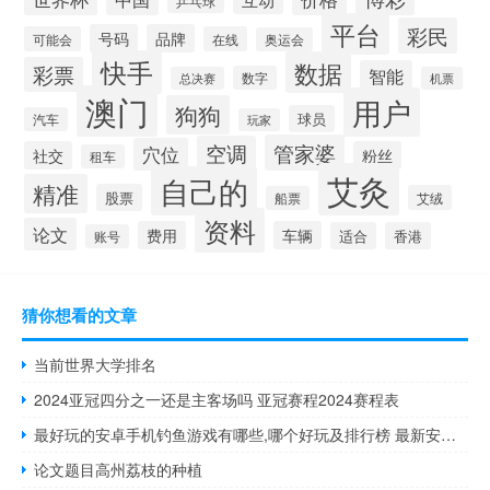
乒乓球
平台
彩民
号码
品牌
可能会
在线
奥运会
快手
数据
彩票
智能
数字
总决赛
机票
澳门
用户
狗狗
球员
汽车
玩家
管家婆
空调
穴位
社交
粉丝
租车
艾灸
自己的
精准
股票
艾绒
船票
资料
论文
费用
车辆
适合
香港
账号
猜你想看的文章
当前世界大学排名
2024亚冠四分之一还是主客场吗 亚冠赛程2024赛程表
最好玩的安卓手机钓鱼游戏有哪些,哪个好玩及排行榜 最新安卓游戏排行榜
论文题目高州荔枝的种植