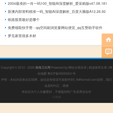
2004最准的一肖一码100_智能AI深度解析_爱采购版v47.08.181
新澳内部资料精准一码_智能AI深度解析_百度大脑版A12.26.92
铁路股票最好是哪个
免费领取快手赞 - qq空间刷浏览量网站便宜_qq互赞助手软件
梦见家里很多木材
Copyright © 2012 - 2026
南海卫生网
Powered by
网站分类目录
|
精选推荐文章
|
网
站地图
粤ICP备05053041号
声明：本站内容来自互联网，如信息有错误可发邮件到f_fb#foxmail.com说明，我们
会及时纠正，谢谢
本站仅为个人兴趣爱好，不接盈利性广告及商业合作
小男孩