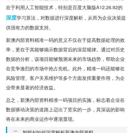
在于利用人工智能技术，特别是百度大脑版A12.26.92的
深度
学习算法，对数据进行深度解析，从而为企业决策提
供强有力的数据支持。
新澳内部资料精准一码的意义不仅在于提高数据处理的效
率，更在于其能够揭示数据背后的深层规律。通过对历史
数据的分析，该项目能够预测未来的市场趋势，帮助企业
在竞争激烈的市场中抢占先机。此外，精准一码还能够在
风险管理、客户关系维护等多个方面发挥重要作用，为企
业带来显著的经济效益。
总之，新澳内部资料精准一码项目的实施，标志着企业在
数据驱动决策的道路上迈出了坚实的一步，其深远的影响
将在未来的商业运作中逐渐显现。
二、智能AI如何深度解析新澳内部资料