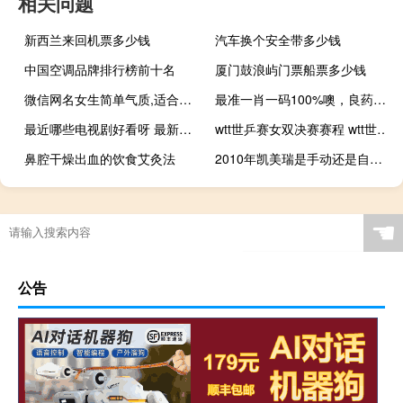
相关问题
新西兰来回机票多少钱
汽车换个安全带多少钱
中国空调品牌排行榜前十名
厦门鼓浪屿门票船票多少钱
微信网名女生简单气质,适合女生的微信名字 女网名唯美有气质
最准一肖一码100%噢，良药苦口精选答案落实_NS3.751
最近哪些电视剧好看呀 最新好看的电视剧
wtt世乒赛女双决赛赛程 wtt世界杯总决赛赛程
鼻腔干燥出血的饮食艾灸法
2010年凯美瑞是手动还是自动挡 2010款丰田凯美瑞价格
☚
公告