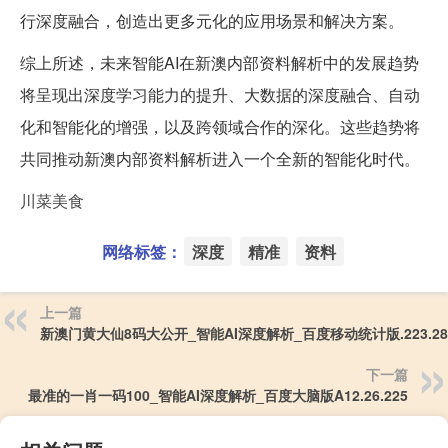
行深度融合，创造出更多元化的应用场景和解决方案。
综上所述，未来智能AI在新澳内部资料解析中的发展趋势
将呈现出深度学习能力的提升、大数据的深度融合、自动
化和智能化的增强，以及跨领域合作的深化。这些趋势将
共同推动新澳内部资料解析进入一个全新的智能化时代。
川菜美食
网络标签：
深度
精准
资料
上一篇
新澳门黄大仙8码大公开_智能AI深度解析_百度移动统计版.223.28
下一篇
最准的一肖一码100_智能AI深度解析_百度大脑版A12.26.225