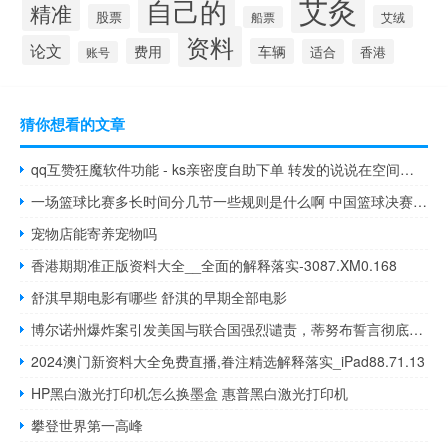
艾灸
自己的
精准
股票
艾绒
船票
资料
论文
费用
车辆
适合
香港
账号
猜你想看的文章
qq互赞狂魔软件功能 - ks亲密度自助下单 转发的说说在空间看不到
一场篮球比赛多长时间分几节一些规则是什么啊 中国篮球决赛什么时间
宠物店能寄养宠物吗
香港期期准正版资料大全__全面的解释落实-3087.XM0.168
舒淇早期电影有哪些 舒淇的早期全部电影
博尔诺州爆炸案引发美国与联合国强烈谴责，蒂努布誓言彻底打击“伊斯兰国”
2024澳门新资料大全免费直播,眷注精选解释落实_iPad88.71.13
HP黑白激光打印机怎么换墨盒 惠普黑白激光打印机
攀登世界第一高峰