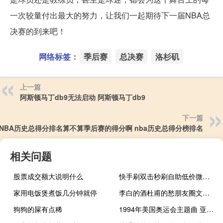
一次较量付出最大的努力，让我们一起期待下一届NBA总
决赛的到来吧！
网络标签：
季后赛
总决赛
洛杉矶
上一篇
阿斯顿马丁db9无法启动 阿斯顿马丁db9
下一篇
NBA历史总得分排名算不算季后赛的得分啊 nba历史总得分榜排名
相关问题
股票成交额大说明什么
快手刷双击秒刷自助低价微信qq说说赞免费领取网站二十个
家用电饭煲煮饭几分钟就停
李白的酒杜甫的愁朋友圈文案 李白的酒杜甫的愁歌曲
狗狗的屎有点稀
1994年美国奥运会主题曲 亚特兰大奥运会主题曲