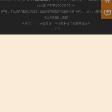
站地图
粤ICP备05053041号
声明：本站内容来自互联网，如信息有错误可发邮件到f_fb#foxmail.com说明，我们
会及时纠正，谢谢
本站仅为个人兴趣爱好，不接盈利性广告及商业合作
小男孩