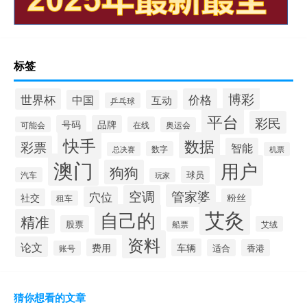
标签
博彩
世界杯
价格
中国
互动
乒乓球
平台
彩民
号码
品牌
可能会
在线
奥运会
快手
数据
彩票
智能
数字
总决赛
机票
澳门
用户
狗狗
球员
汽车
玩家
管家婆
空调
穴位
社交
粉丝
租车
艾灸
自己的
精准
股票
艾绒
船票
资料
论文
费用
车辆
适合
香港
账号
猜你想看的文章