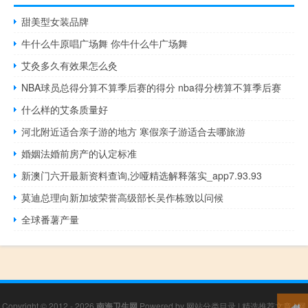
甜美型女装品牌
牛什么牛原唱广场舞 你牛什么牛广场舞
艾灸多久有效果怎么灸
NBA球员总得分算不算季后赛的得分 nba得分榜算不算季后赛
什么样的艾条质量好
河北附近适合亲子游的地方 寒假亲子游适合去哪旅游
婚姻法婚前房产的认定标准
新澳门六开最新资料查询,沙哑精选解释落实_app7.93.93
莫迪总理向新加坡荣誉高级部长吴作栋致以问候
全球番薯产量
Copyright © 2012 - 2026
南海卫生网
Powered by
网站分类目录
|
精选推荐文章
|
网