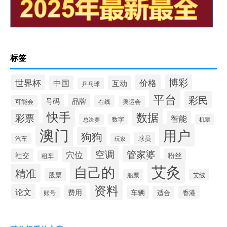
标签
博彩
世界杯
价格
中国
互动
乒乓球
平台
彩民
号码
品牌
可能会
在线
奥运会
快手
数据
彩票
智能
数字
总决赛
机票
澳门
用户
狗狗
球员
汽车
玩家
管家婆
空调
穴位
社交
粉丝
租车
艾灸
自己的
精准
股票
艾绒
船票
资料
论文
费用
车辆
适合
香港
账号