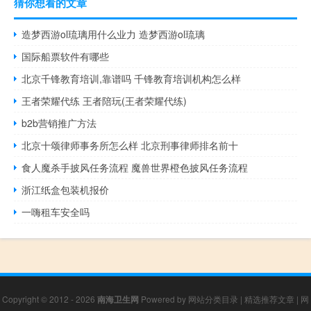
猜你想看的文章
造梦西游ol琉璃用什么业力 造梦西游ol琉璃
国际船票软件有哪些
北京千锋教育培训,靠谱吗 千锋教育培训机构怎么样
王者荣耀代练 王者陪玩(王者荣耀代练)
b2b营销推广方法
北京十颂律师事务所怎么样 北京刑事律师排名前十
食人魔杀手披风任务流程 魔兽世界橙色披风任务流程
浙江纸盒包装机报价
一嗨租车安全吗
Copyright © 2012 - 2026
南海卫生网
Powered by
网站分类目录
|
精选推荐文章
|
网