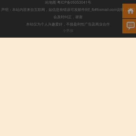
站地图
粤ICP备05053041号
声明：本站内容来自互联网，如信息有错误可发邮件到f_fb#foxmail.com说明，我们
会及时纠正，谢谢
本站仅为个人兴趣爱好，不接盈利性广告及商业合作
小男孩