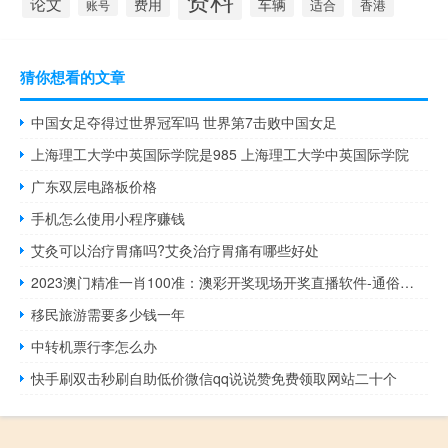
论文
费用
车辆
适合
香港
账号
猜你想看的文章
中国女足夺得过世界冠军吗 世界第7击败中国女足
上海理工大学中英国际学院是985 上海理工大学中英国际学院
广东双层电路板价格
手机怎么使用小程序赚钱
艾灸可以治疗胃痛吗?艾灸治疗胃痛有哪些好处
2023澳门精准一肖100准：澳彩开奖现场开奖直播软件-通俗的最新解答-983.ISO.150
移民旅游需要多少钱一年
中转机票行李怎么办
快手刷双击秒刷自助低价微信qq说说赞免费领取网站二十个