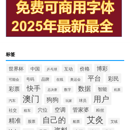
标签
博彩
世界杯
价格
中国
互动
乒乓球
平台
彩民
号码
品牌
可能会
在线
奥运会
快手
数据
彩票
智能
数字
总决赛
机票
澳门
用户
狗狗
球员
汽车
玩家
管家婆
空调
穴位
社交
粉丝
租车
艾灸
自己的
精准
股票
艾绒
船票
资料