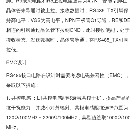
脚。R9限流电阻和R8上拉电阻通常为4.7K，使能引脚在
晶体管未导通时被上拉。接收数据时，RS485_TX引脚保
持高电平，VGS为高电平，NPN三极管Q1导通，RE和DE
相连的引脚通过晶体管下拉到GND，此时接收使能，处于
接收状态。发送数据时，晶体管导通，将RS485_TX引脚
拉低。
EMC设计
RS485接口电路在设计时需要考虑电磁兼容性（EMC），
采取以下措施：
1. 共模电感 ：L1共模电感能够衰减共模干扰，提高产品的
抗干扰能力，并减小对外辐射。共模电感阻抗选择范围为
120Ω/100MHz ~ 2200Ω/100MHz，典型值选取1000Ω/100
MHz。