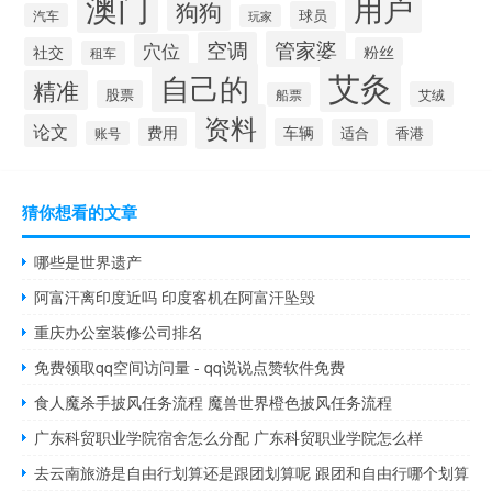
澳门
用户
狗狗
球员
汽车
玩家
管家婆
空调
穴位
社交
粉丝
租车
艾灸
自己的
精准
股票
艾绒
船票
资料
论文
费用
车辆
适合
香港
账号
猜你想看的文章
哪些是世界遗产
阿富汗离印度近吗 印度客机在阿富汗坠毁
重庆办公室装修公司排名
免费领取qq空间访问量 - qq说说点赞软件免费
食人魔杀手披风任务流程 魔兽世界橙色披风任务流程
广东科贸职业学院宿舍怎么分配 广东科贸职业学院怎么样
去云南旅游是自由行划算还是跟团划算呢 跟团和自由行哪个划算