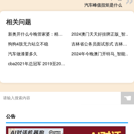
汽车峰值扭矩是什么
相关问题
新奥开什么今晚管家婆：精选解析AI解释-1241.3D.A90
2024澳门天天好挂牌正版_智能AI深度解析_百度大脑版A12.231
狗狗4肢无力站立不稳
吉林省公务员面试形式 吉林省公务员面试
汽车做漆要多久
2024年今晚澳门开特马_智能AI深度解析_百度移动统计版.213.1.159
cba2021年总冠军 2019至2020赛季cba总冠军
☚
公告