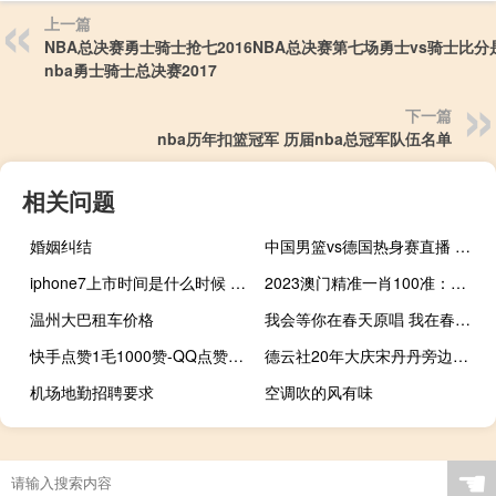
上一篇
NBA总决赛勇士骑士抢七2016NBA总决赛第七场勇士vs骑士比分
nba勇士骑士总决赛2017
下一篇
nba历年扣篮冠军 历届nba总冠军队伍名单
相关问题
婚姻纠结
中国男篮vs德国热身赛直播 中国男篮vs德国男篮
iphone7上市时间是什么时候 苹果16什么时候上市的
2023澳门精准一肖100准：澳彩开奖现场开奖直播软件-通俗的最新解答-983.ISO.150
温州大巴租车价格
我会等你在春天原唱 我在春天等你杨钰莹
快手点赞1毛1000赞-QQ点赞免费网址(快手点赞怎么清理掉)
德云社20年大庆宋丹丹旁边的是谁 德云社20周年庆典完整版
机场地勤招聘要求
空调吹的风有味
☚