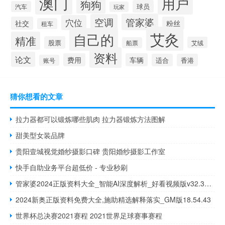
澳门
用户
狗狗
球员
汽车
玩家
管家婆
空调
穴位
社交
粉丝
租车
艾灸
自己的
精准
股票
艾绒
船票
资料
论文
费用
车辆
适合
香港
账号
猜你想看的文章
拉力器都可以锻炼哪些肌肉 拉力器锻炼方法图解
甜美型女装品牌
贵阳壹城视觉婚纱摄影口碑 贵阳婚纱摄影工作室
快手自助业务平台超低价 - 专业秒刷
管家婆2024正版资料大全_智能AI深度解析_好看视频版v32.31.909
2024新奥正版资料免费大全,施助精选解释落实_GM版18.54.43
世界杯总决赛2021赛程 2021世界足球赛事赛程