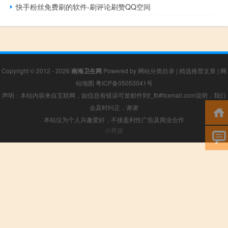
快手粉丝免费刷的软件-刷评论刷赞QQ空间
Copyright © 2012 - 2026
南海卫生网
Powered by
网站分类目录
|
精选推荐文章
|
网
站地图
粤ICP备05053041号
声明：本站内容来自互联网，如信息有错误可发邮件到f_fb#foxmail.com说明，我们
会及时纠正，谢谢
本站仅为个人兴趣爱好，不接盈利性广告及商业合作
小男孩