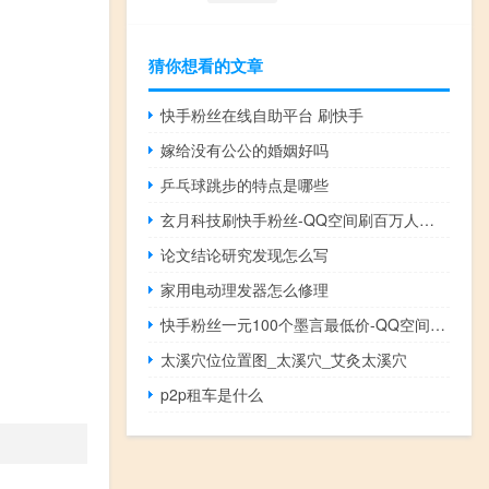
猜你想看的文章
快手粉丝在线自助平台 刷快手
嫁给没有公公的婚姻好吗
乒乓球跳步的特点是哪些
玄月科技刷快手粉丝-QQ空间刷百万人气在线刷(玄月科技快手双击网站)
论文结论研究发现怎么写
家用电动理发器怎么修理
快手粉丝一元100个墨言最低价-QQ空间浏览赞代刷网
太溪穴位位置图_太溪穴_艾灸太溪穴
p2p租车是什么