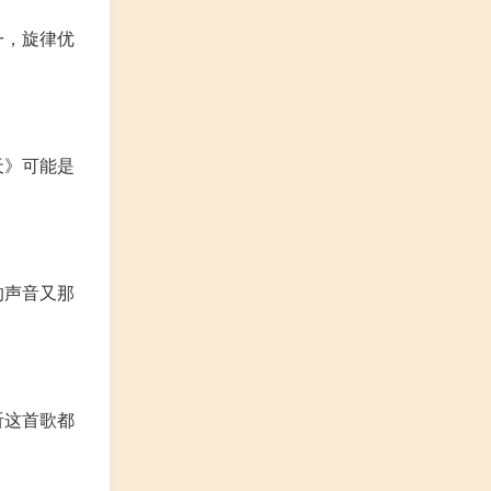
一，旋律优
天》可能是
的声音又那
听这首歌都