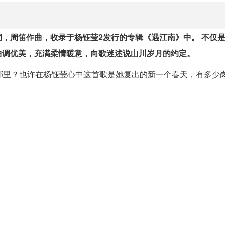
词，周笛作曲，收录于杨钰莹2发行的专辑《遇江南》中。
不仅
曲调优美，充满柔情暖意，向歌迷述说山川岁月的约定。
哪里？也许在杨钰莹心中这首歌是她复出的新一个春天，有多少