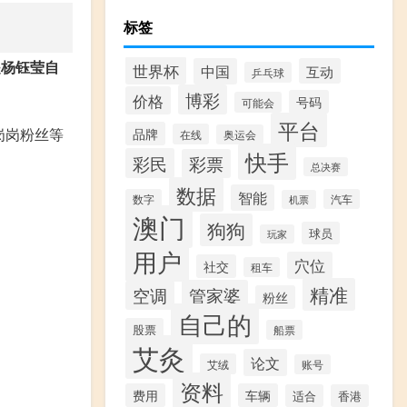
标签
是杨钰莹自
世界杯
中国
互动
乒乓球
博彩
价格
号码
可能会
平台
岗岗粉丝等
品牌
在线
奥运会
快手
彩民
彩票
总决赛
数据
智能
数字
汽车
机票
澳门
狗狗
球员
玩家
用户
穴位
社交
租车
精准
管家婆
空调
粉丝
自己的
股票
船票
艾灸
论文
艾绒
账号
资料
费用
车辆
适合
香港