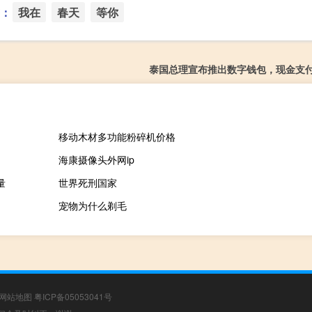
：
我在
春天
等你
泰国总理宣布推出数字钱包，现金支
移动木材多功能粉碎机价格
海康摄像头外网ip
量
世界死刑国家
宠物为什么剃毛
网站地图
粤ICP备05053041号