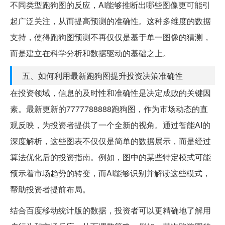
不同类型跑狗图的反应，AI能够推断出哪些图像更可能引
起广泛关注，从而提高预测的准确性。这种多维度的数据
支持，使得跑狗图预测不再仅仅是基于单一图像的猜测，
而是建立在科学分析和数据驱动的基础之上。
五、如何利用最新跑狗图提升投资决策准确性
在投资领域，信息的及时性和准确性是决定成败的关键因
素。最新更新的7777788888跑狗图，作为市场动态的直
观反映，为投资者提供了一个全新的视角。通过智能AI的
深度解析，这些图表不仅仅是简单的数据展示，而是经过
算法优化后的投资指南。例如，图中的某些特定模式可能
预示着市场趋势的转变，而AI能够识别并解读这些模式，
帮助投资者提前布局。
结合百度移动统计版的数据，投资者可以更精确地了解用