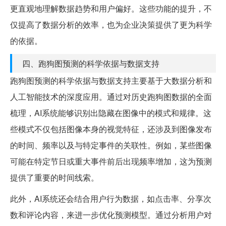
更直观地理解数据趋势和用户偏好。这些功能的提升，不
仅提高了数据分析的效率，也为企业决策提供了更为科学
的依据。
四、跑狗图预测的科学依据与数据支持
跑狗图预测的科学依据与数据支持主要基于大数据分析和
人工智能技术的深度应用。通过对历史跑狗图数据的全面
梳理，AI系统能够识别出隐藏在图像中的模式和规律。这
些模式不仅包括图像本身的视觉特征，还涉及到图像发布
的时间、频率以及与特定事件的关联性。例如，某些图像
可能在特定节日或重大事件前后出现频率增加，这为预测
提供了重要的时间线索。
此外，AI系统还会结合用户行为数据，如点击率、分享次
数和评论内容，来进一步优化预测模型。通过分析用户对