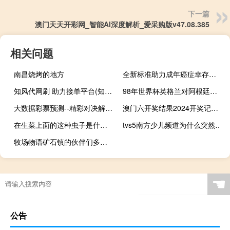
下一篇
澳门天天开彩网_智能AI深度解析_爱采购版v47.08.385
相关问题
南昌烧烤的地方
全新标准助力成年癌症幸存者重拾生活
知风代网刷 助力接单平台(知风科技)
98年世界杯英格兰对阿根廷日期 1998年世界杯阿根廷
大数据彩票预测--精彩对决解析--3DM29.59.59
澳门六开奖结果2024开奖记录今晚直播：澳门惠泽了知彩图-精选解释落实-1564.CN.5
在生菜上面的这种虫子是什么虫 生菜为什么连虫都不吃
tvs5南方少儿频道为什么突然没了,要怎么找回来 南方卫视tvs2回看
牧场物语矿石镇的伙伴们多大的牛可以怀孕 牧场物语矿石镇的伙伴
☚
公告