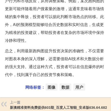
户行为和市场反应，从而调整策略。例如，某次跑狗图的
更新可能伴随着用户搜索量的激增，这通常意味着市场情
绪的集中释放，投资者可以据此判断市场热点的转移。此
外，AI的预测模型能够结合历史数据和实时信息，生成更
为精准的投资建议，帮助投资者在复杂的市场环境中保持
冷静和理性。
总之，利用最新跑狗图提升投资决策的准确性，不仅需要
对图表本身的深入理解，还需要借助AI技术和大数据分析
的强大支持。通过这种方式，投资者可以在信息爆炸的时
代中，找到属于自己的投资节奏和策略。
网络标签：
图像
数据
用户
上一篇
新澳精准资料免费提供603期_百度人工智能_安卓版636.64.682