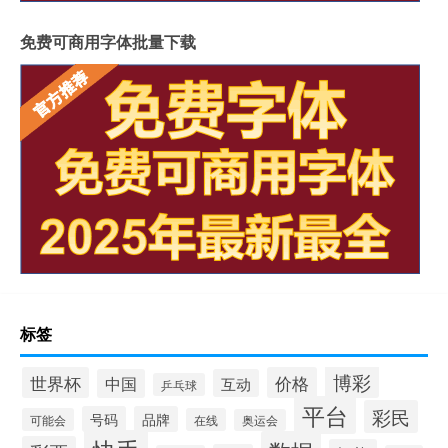
免费可商用字体批量下载
标签
博彩
世界杯
价格
中国
互动
乒乓球
平台
彩民
号码
品牌
可能会
在线
奥运会