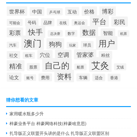
博彩
世界杯
价格
中国
互动
乒乓球
平台
彩民
号码
品牌
可能会
在线
奥运会
快手
数据
彩票
智能
数字
总决赛
机票
澳门
用户
狗狗
球员
汽车
玩家
管家婆
空调
穴位
社交
粉丝
租车
艾灸
自己的
精准
股票
艾绒
船票
资料
论文
费用
车辆
适合
香港
账号
猜你想看的文章
家用暖水瓶多少升
梓豪业务平台 梓豪网络科技(梓豪啥意思)
扎导版正义联盟开头讲的是什么 扎导版正义联盟区别