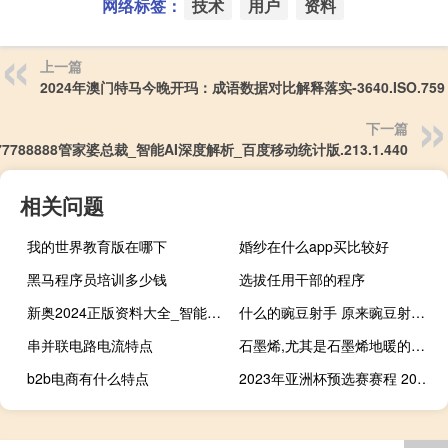
网络标签：
技术
用户
资料
上一篇
2024年澳门特马今晚开玛：成语数据对比解释落实-3640.ISO.759
下一篇
77788888管家婆总裁_智能AI深度解析_百度移动统计版.213.1.440
相关问题
我的世界教育版在哪下
婚纱在什么app买比较好
黑马程序员培训多少钱
选拔任用干部的程序
新奥2024正版资料大全_智能AI深度解析_AI助手版g12.64.126
什么的豌豆射手 原来豌豆射手真的存在
串并联电路电流特点
石墨烯,尤其是石墨烯地暖的未来前景怎么样 石墨烯地暖真实情况
b2b电商有什么特点
2023年亚洲杯预选赛赛程 2019年亚洲杯赛程表