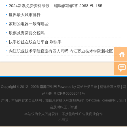
2024新澳免费资料绿波__辅助解释解答-2068.PL.185
世界最大城市排行
家用的电器一般有哪些
股票减资需要交税吗
快手粉丝在线自助平台 刷快手
内江职业技术学院寝室有四人间吗 内江职业技术学院新校区
Copyright © 2012 - 2026
南海卫生网
Powered by
网站分类目录
|
精选推荐文章
|
网
站地图
粤ICP备05053041号
声明：本站内容来自互联网，如信息有错误可发邮件到f_fb#foxmail.com说明，我们
会及时纠正，谢谢
本站仅为个人兴趣爱好，不接盈利性广告及商业合作
小男孩