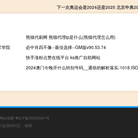
下一次奥运会是2024还是2025 北京申奥2
熊猫代刷网 熊猫代理ip是什么(熊猫代理怎么用)
术学院
必中肖四不像--最佳选择--GM版v90.53.74
快手涨粉点赞在线平台 ks推广自助网站
2024澳门今晚开什么特别号码__通俗的解析落实-1018.ISO.
网站地图
粤ICP备05053041号
，我们会及时纠正，谢谢