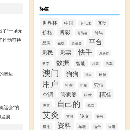
标签
世界杯
中国
互动
乒乓球
出了“一场无
博彩
价格
号码
可能会
间推动可持
平台
品牌
在线
奥运会
快手
彩民
彩票
总决赛
数据
智能
数字
汽车
机票
澳门
狗狗
的奥运
球员
玩家
用户
穴位
社交
租车
精准
管家婆
空调
粉丝
自己的
股票
船票
奥运会”的
艾灸
论文
和发展。
艾绒
账号
资料
费用
车辆
适合
香港