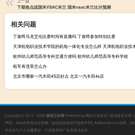
上一篇
下期焦点战国米VSAC米兰 国米vsac米兰比分预测
相关问题
丁俊晖马克艾伦比赛时间有直播吗 丁俊晖参加特别比赛
天津机电职业技术学院的机电一体化专业怎么样 天津机电职业技
钦州幼儿师范高等专科交通方便吗 钦州幼儿师范高等专科学校
租车有违章怎么办
北京市哪家一汽丰田4S店好点 北京一汽丰田4s店
Copyright © 2012 - 2026
南海卫生网
Powered by
网站分类目录
|
精选推荐文章
|
声明：本站内容来自互联网，如信息有错误可发邮件到f_fb#foxmail.com说明
本站仅为个人兴趣爱好，不接盈利性广告及商业合作