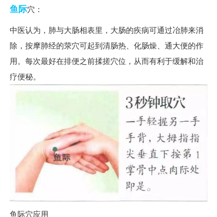
鱼际
穴：
中医认为，肺与大肠相表里，大肠的疾病可通过冶肺来消
除，按摩肺经的荥穴可起到清肠热、化肠燥、通大便的作
用。每次最好在排便之前揉搓穴位，从而有利于缓解和治
疗便秘。
鱼际穴应用