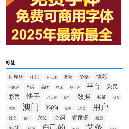
标签
博彩
世界杯
价格
中国
互动
乒乓球
平台
彩民
号码
品牌
可能会
在线
奥运会
快手
数据
彩票
智能
数字
总决赛
机票
澳门
用户
狗狗
球员
汽车
玩家
管家婆
空调
穴位
社交
粉丝
租车
艾灸
自己的
精准
股票
艾绒
船票