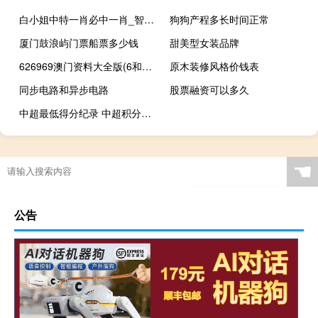
白小姐中特一肖必中一肖_智能AI深度解析_百度大脑版A12.31.668
狗狗产程多长时间正常
厦门鼓浪屿门票船票多少钱
甜美型女装品牌
626969澳门资料大全版(6和彩)--详细解答解释落实--实用版700.821
原木装修风格价钱表
同步电路和异步电路
股票融资可以多久
中超最低得分纪录 中超积分榜2016最新
☚
公告