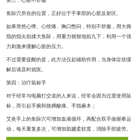
鱼际穴所在的位置，正好位于手掌部的心脏反射区。
如果突然心悸、心绞痛、胸口憋闷，特别不舒服，用大拇
指的指尖掐揉大鱼际，用重力狠狠地掐九下，利用一个强
力刺激来缓解心脏的压力。
不过需要提醒的是，此方法仅起辅助作用，当身体症状缓
解后请及时就医。
第四：治疗鼠标手
对于经常与电脑打交道的人来说，经常会因为过度使用鼠
标，而引起手腕和胳膊酸痛、手指麻木；
艾灸手上的鱼际穴可增加血液循环，再配合双手做握拳运
动，每天重复多次，可增加肌腱柔软度，消除手部疲劳。