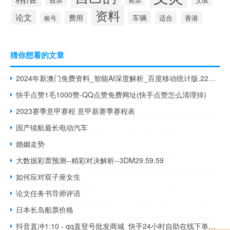
资料
论文
费用
车辆
适合
香港
账号
猜你想看的文章
2024年新澳门免费资料_智能AI深度解析_百度移动统计版.223.78
快手点赞1毛1000赞-QQ点赞免费网址(快手点赞怎么清理掉)
2023赛季意甲赛程 意甲新赛季赛程表
国产续航最长电动汽车
婚姻走势
大数据彩票预测--精彩对决解析--3DM29.59.59
如何应对双子座女生
论文任务书导师评语
日本长岛船票价格
抖音直冲1:10 - qq直登号批发商城_快手24小时自助在线下单评论