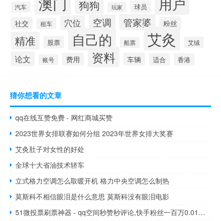
澳门
用户
狗狗
球员
汽车
玩家
管家婆
空调
穴位
社交
粉丝
租车
艾灸
自己的
精准
股票
艾绒
船票
资料
论文
费用
车辆
适合
香港
账号
猜你想看的文章
qq在线互赞免费 - 网红商城买赞
2023世界女排联赛如何分组 2023年世界女排大奖赛
艾灸肚子对女性的好处
全球十大省油技术轿车
立式格力空调怎么取暖开机 格力中央空调怎么制热
莫斯科不相信眼泪是什么意思 莫斯科没有眼泪电影
51微投票刷票神器 - qq空间秒赞秒评论,快手粉丝一百万0.01园小白龙马山肥大地房产装修网站