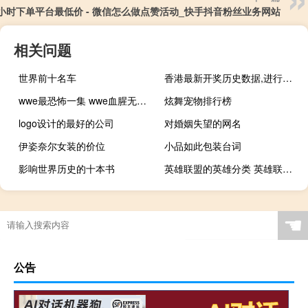
4小时下单平台最低价 - 微信怎么做点赞活动_快手抖音粉丝业务网站
相关问题
世界前十名车
香港最新开奖历史数据,进行精选解释落实_HD49.58.49
wwe最恐怖一集 wwe血腥无规则死亡赛
炫舞宠物排行榜
logo设计的最好的公司
对婚姻失望的网名
伊姿奈尔女装的价位
小品如此包装台词
影响世界历史的十本书
英雄联盟的英雄分类 英雄联盟魂锁典狱长
☚
公告