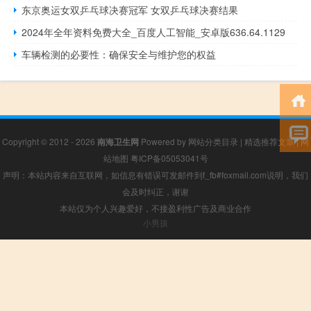
东京奥运女双乒乓球决赛冠军 女双乒乓球决赛结果
2024年全年资料免费大全_百度人工智能_安卓版636.64.1129
车辆检测的必要性：确保安全与维护您的权益
Copyright © 2012 - 2026
南海卫生网
Powered by
网站分类目录
|
精选推荐文章
|
网
站地图
粤ICP备05053041号
声明：本站内容来自互联网，如信息有错误可发邮件到f_fb#foxmail.com说明，我们
会及时纠正，谢谢
本站仅为个人兴趣爱好，不接盈利性广告及商业合作
小男孩