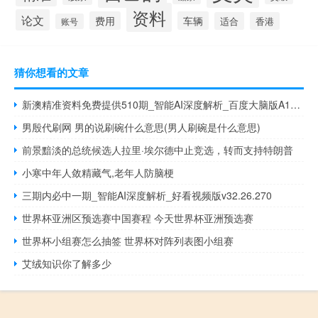
资料
论文
费用
车辆
适合
香港
账号
猜你想看的文章
新澳精准资料免费提供510期_智能AI深度解析_百度大脑版A12.26.39
男殷代刷网 男的说刷碗什么意思(男人刷碗是什么意思)
前景黯淡的总统候选人拉里·埃尔德中止竞选，转而支持特朗普
小寒中年人敛精藏气,老年人防脑梗
三期内必中一期_智能AI深度解析_好看视频版v32.26.270
世界杯亚洲区预选赛中国赛程 今天世界杯亚洲预选赛
世界杯小组赛怎么抽签 世界杯对阵列表图小组赛
艾绒知识你了解多少