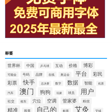
标签
博彩
世界杯
价格
中国
互动
乒乓球
平台
彩民
号码
品牌
可能会
在线
奥运会
快手
数据
彩票
智能
数字
总决赛
机票
澳门
用户
狗狗
球员
汽车
玩家
管家婆
空调
穴位
社交
粉丝
租车
艾灸
自己的
精准
股票
艾绒
船票