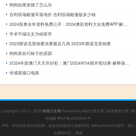
狗狗如果发烧了怎么办
吉利缤瑞敞篷车落地价 吉利缤瑞敞篷版多少钱
2024新奥全年资料免费公开：2024澳彩资料大全免费APP-解释落实-981.ISO.148
学术不端论文为啥医学
2023斯诺克英锦赛决赛最后几局 2023年斯诺克英锦赛
狗狗喜欢叼袜子的原因
2O24年新澳门天天开好彩：澳门2024年54期开奖结果-解释落实-2520.3D.A438
传感器接口电路
Copyright © 2012 - 2026
南海卫生网
Powered by
网站分类目录
|
精选推荐文章
|
网
站地图
粤ICP备05053041号
声明：本站内容来自互联网，如信息有错误可发邮件到f_fb#foxmail.com说明，我们
会及时纠正，谢谢