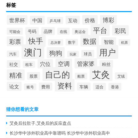
标签
博彩
世界杯
价格
中国
互动
乒乓球
平台
彩民
号码
品牌
可能会
在线
奥运会
快手
数据
彩票
智能
数字
总决赛
机票
澳门
用户
狗狗
球员
汽车
玩家
管家婆
空调
穴位
社交
粉丝
租车
艾灸
自己的
精准
股票
艾绒
船票
资料
论文
费用
车辆
适合
香港
账号
猜你想看的文章
艾灸后拉肚子,艾灸后的反应盘点
长沙华中涉外职业高中靠谱吗 长沙华中涉外职业高中