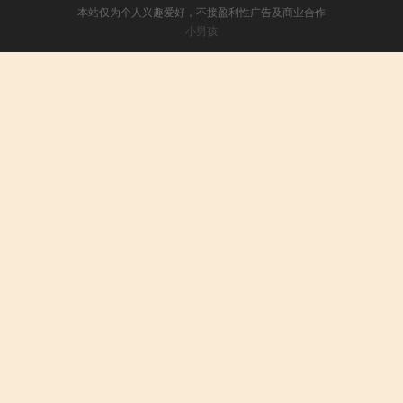
本站仅为个人兴趣爱好，不接盈利性广告及商业合作
小男孩