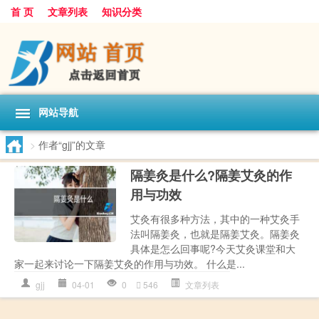
首 页
文章列表
知识分类
网站导航
>
作者“gjj”的文章
隔姜灸是什么?隔姜艾灸的作
用与功效
艾灸有很多种方法，其中的一种艾灸手
法叫隔姜灸，也就是隔姜艾灸。隔姜灸
具体是怎么回事呢?今天艾灸课堂和大
家一起来讨论一下隔姜艾灸的作用与功效。 什么是...
gjj
04-01
0
546
文章列表