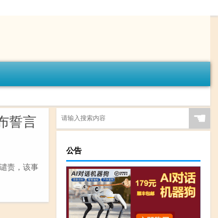
☚
布誓言
公告
谴责，该事