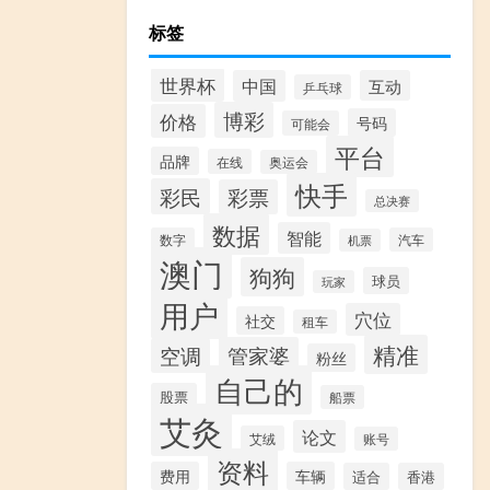
标签
世界杯
中国
互动
乒乓球
博彩
价格
号码
可能会
平台
品牌
在线
奥运会
快手
彩民
彩票
总决赛
数据
智能
数字
汽车
机票
澳门
狗狗
球员
玩家
用户
穴位
社交
租车
精准
管家婆
空调
粉丝
自己的
股票
船票
艾灸
论文
艾绒
账号
资料
费用
车辆
适合
香港