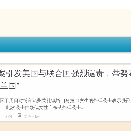
案引发美国与联合国强烈谴责，蒂努
兰国”
于周日对博尔诺州戈扎镇塔山马拉巴发生的炸弹袭击表示强烈
 此次袭击由疑似女性自杀式炸弹袭击...
224
文章列表