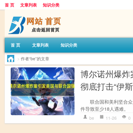
首 页
文章列表
知识分类
首 页
文章列表
知识分类
>
作者“be”的文章
博尔诺州爆炸
彻底打击“伊斯
联合国和美利坚合众国
件导致至少18人遇难。
be
11-26
0