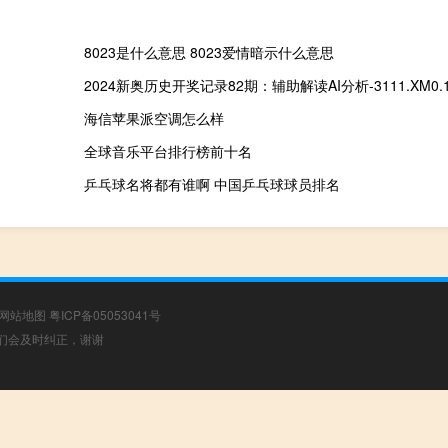
8023是什么意思 8023爱情暗示什么意思
2024新奥历史开奖记录82期：辅助解读AI分析-3111.XM0.1
海信苹果派空调怎么样
全球音乐平台排行榜前十名
乒乓球名将都有谁啊 中国乒乓球球员排名
网站地图
粤ICP备05053041号
，我们会及时纠正，谢谢