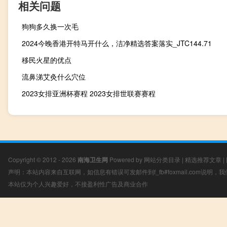
相关问题
狗狗多久换一次毛
2024今晚香港开特马开什么，洁净精选答案落实_JTC144.71
移民火星的优点
流鼻涕艾灸什么穴位
2023女排亚洲杯赛程 2023女排世联赛赛程
Copyright © 2012 - 2026
南海卫生网
Powered by
网站分类目录
|
精选推荐文章
|
声明：本站内容来自互联网，如信息有错误可发邮件到f_fb#foxmail.com说明
本站仅为个人兴趣爱好，不接盈利性广告及商业合作