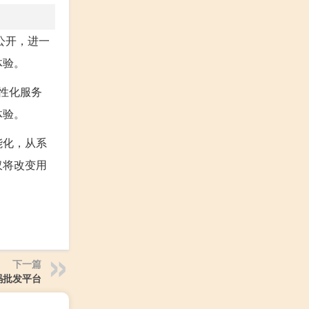
公开，进一
体验。
个性化服务
体验。
能化，从系
仅将改变用
下一篇
号码批发平台