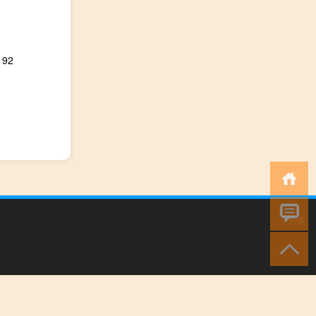
92
小男孩