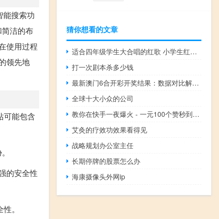
智能搜索功
猜你想看的文章
和简洁的布
户在使用过程
适合四年级学生大合唱的红歌 小学生红歌合唱曲目
上的领先地
打一次剧本杀多少钱
最新澳门6合开彩开奖结果：数据对比解释落实-278.WE9
全球十大小众的公司
教你在快手一夜爆火 - 一元100个赞秒到_买点赞网站便宜
站可能包含
艾灸的疗效功效果看得见
战略规划办公室主任
胁。
长期停牌的股票怎么办
更强的安全性
海康摄像头外网ip
全性。