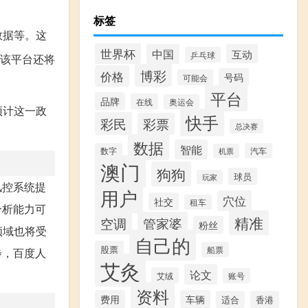
标签
数据等。这
世界杯
中国
互动
乒乓球
该平台还将
博彩
价格
号码
可能会
平台
品牌
在线
奥运会
预计这一政
快手
彩民
彩票
总决赛
数据
智能
数字
汽车
机票
澳门
狗狗
球员
玩家
风控系统提
用户
穴位
社交
租车
分析能力可
精准
管家婆
空调
粉丝
领域也将受
自己的
股票
船票
步，百度人
艾灸
论文
艾绒
账号
资料
费用
车辆
适合
香港