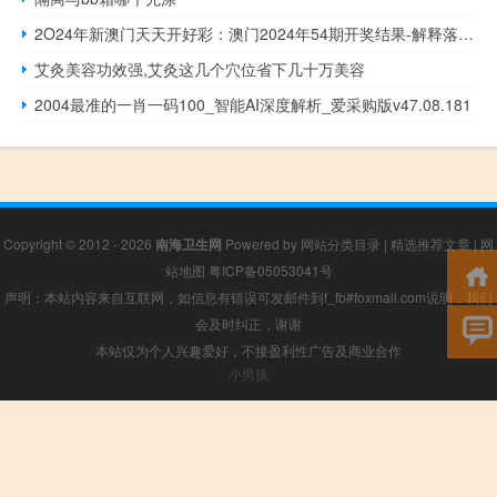
2O24年新澳门天天开好彩：澳门2024年54期开奖结果-解释落实-2520.3D.A438
艾灸美容功效强,艾灸这几个穴位省下几十万美容
2004最准的一肖一码100_智能AI深度解析_爱采购版v47.08.181
Copyright © 2012 - 2026
南海卫生网
Powered by
网站分类目录
|
精选推荐文章
|
网
站地图
粤ICP备05053041号
声明：本站内容来自互联网，如信息有错误可发邮件到f_fb#foxmail.com说明，我们
会及时纠正，谢谢
本站仅为个人兴趣爱好，不接盈利性广告及商业合作
小男孩