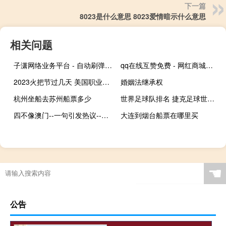
下一篇
8023是什么意思 8023爱情暗示什么意思
相关问题
子潇网络业务平台 - 自动刷弹幕脚本 抖音买赞0.67元100个
qq在线互赞免费 - 网红商城买赞
2023火把节过几天 美国职业摔角2023
婚姻法继承权
杭州坐船去苏州船票多少
世界足球队排名 捷克足球世界排名第几
四不像澳门--一句引发热议--安装版v144.739
大连到烟台船票在哪里买
☚
公告