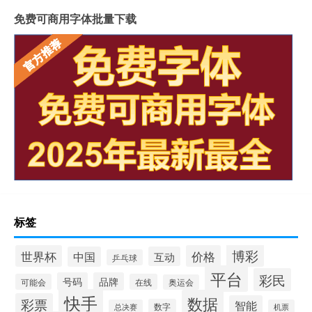
免费可商用字体批量下载
标签
博彩
世界杯
价格
中国
互动
乒乓球
平台
彩民
号码
品牌
可能会
在线
奥运会
快手
数据
彩票
智能
数字
总决赛
机票