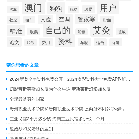
澳门
用户
狗狗
球员
汽车
玩家
管家婆
空调
穴位
社交
粉丝
租车
艾灸
自己的
精准
股票
艾绒
船票
资料
论文
费用
车辆
适合
香港
账号
猜你想看的文章
2024新奥全年资料免费公开：2024澳彩资料大全免费APP-解释落实-981.ISO.148
幻影劳斯莱斯加长版为什么牛逼 劳斯莱斯幻影加长版
全球最贫穷的国家
贵州职业技术学院和贵阳职业技术学院,是两所不同的学校吗 贵阳职业学校排名前十
三亚民宿3个月多少钱 海南三亚民宿多少钱一个月
租婚纱和买婚纱的差别
隔离与bb霜哪个先涂