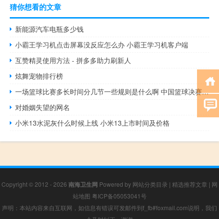
猜你想看的文章
新能源汽车电瓶多少钱
小霸王学习机点击屏幕没反应怎么办 小霸王学习机客户端
互赞精灵使用方法 - 拼多多助力刷新人
炫舞宠物排行榜
一场篮球比赛多长时间分几节一些规则是什么啊 中国篮球决赛什么时间
对婚姻失望的网名
小米13水泥灰什么时候上线 小米13上市时间及价格
Copyright © 2012 - 2026
南海卫生网
Powered by
网站分类目录
|
精选推荐文章
|
网
站地图
粤ICP备05053041号
声明：本站内容来自互联网，如信息有错误可发邮件到f_fb#foxmail.com说明，我们