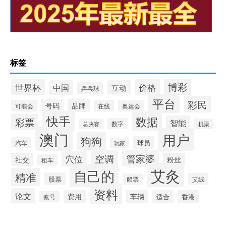
标签
博彩
世界杯
价格
中国
互动
乒乓球
平台
彩民
号码
品牌
可能会
在线
奥运会
快手
数据
彩票
智能
数字
总决赛
机票
澳门
用户
狗狗
球员
汽车
玩家
管家婆
空调
穴位
社交
粉丝
租车
艾灸
自己的
精准
股票
艾绒
船票
资料
论文
费用
车辆
适合
香港
账号