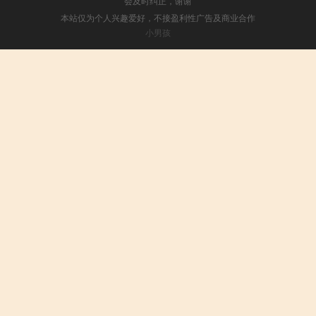
会及时纠正，谢谢
本站仅为个人兴趣爱好，不接盈利性广告及商业合作
小男孩