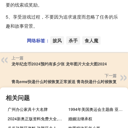
要的线索或奖励。
5、享受游戏过程，不要因为追求速度而忽略了任务的乐
趣和故事背景。
网络标签：
披风
杀手
食人魔
上一篇
龙年纪念币2024预约有多少张 龙年图片大全大图2024
下一篇
青岛ems快递什么时候恢复正常派送 青岛快递什么时候恢复
相关问题
广州办公家具十大名牌
1994年美国奥运会主题曲 亚特兰大奥运会主题曲
2024新奥正版资料免费大全,施助精选解释落实_GM版18.54.43
婚姻法继承权
乒乓孙颖莎资料 孙颖莎个人资料简介
购置税汽车怎么算