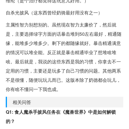
维纶（是个治疗都觉得这玩意儿好用。）
自杀光披风（这东西曾经奶骑最好用没有之一）
主属性智力别想别的。虽然现在智力太廉价了，然后就
是，主要选择绿字方面的话暴击堆到50左右最好，精通随
缘，能堆多少堆多少。剩下的都随缘就好。暴击精通满意
的情况可以堆全能。反正就是暴击精通毕业了想堆啥堆
啥。最后就是，我说的这些东西是我的习惯，你拿去不一
定用的习惯，主要还是玩多了自己习惯的问题。其他两系
不是很懂，随便玩玩儿而已。这版本除了奶德都会玩儿，
你有啥不懂问一下我也成。
相关问答
Q1: 食人魔杀手披风任务在《魔兽世界》中是如何解锁
的？