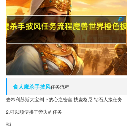
食人魔
杀手
披风
任务流程
去希利苏斯大宝剑下的心之密室 找麦格尼·钻石人接任务
2.可以顺便接了旁边的任务
￼