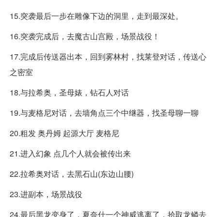
15.突袭最后一步在雕像下边的洞里，走到最深处。
16.突袭完成后，去魔古山宫殿，场景战役！
17.完成后传送器出本，回到雾林村，找莱登对话，传送心
之密室
18.与拉希奥，圣母婊，钻石人对话
19.与麦格尼对话，去墙角点三个中继器，找圣母聊一聊
20.粗发 奥丹姆 起源大厅 麦格尼
21.进入幻象 点几个人就会被传出来
22.拉希奥对话，去黑石山(东边山腰)
23.进副本，场景战役
24.最后黑龙变身了，夏奈什一个神威逃离了，拾取龙鳞去