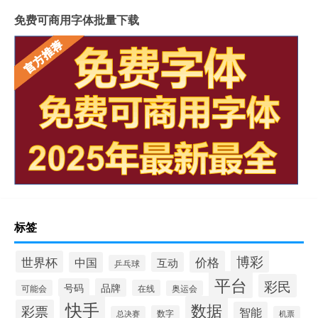
免费可商用字体批量下载
标签
博彩
世界杯
价格
中国
互动
乒乓球
平台
彩民
号码
品牌
可能会
在线
奥运会
快手
数据
彩票
智能
数字
总决赛
机票