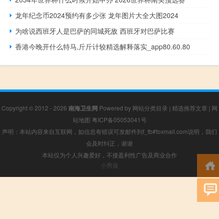
龙年纪念币2024预约有多少张 龙年图片大全大图2024
为啥说西班牙人是巴萨的同城死敌 西班牙对巴萨比赛
香港今晚开什么特马,斤斤计较精选解释落实_app80.60.80
Copyright © 2012 - 2026
南海卫生网
Powered by
网站分类目录
|
精选推荐文章
|
网
站地图
粤ICP备05053041号
声明：本站内容来自互联网，如信息有错误可发邮件到f_fb#foxmail.com说明，我们
会及时纠正，谢谢
本站仅为个人兴趣爱好，不接盈利性广告及商业合作
小男孩