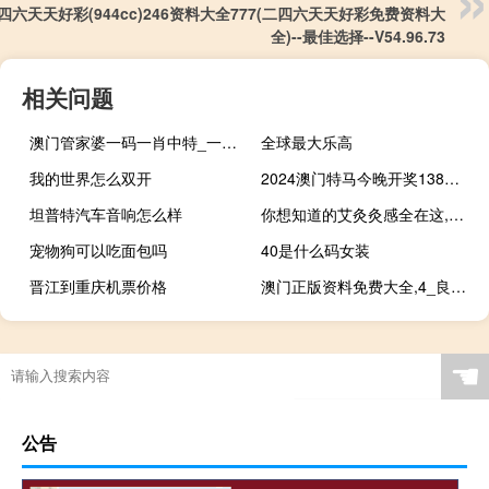
四六天天好彩(944cc)246资料大全777(二四六天天好彩免费资料大
全)--最佳选择--V54.96.73
相关问题
澳门管家婆一码一肖中特_一句引发热议_iPhone版v35.24.07
全球最大乐高
我的世界怎么双开
2024澳门特马今晚开奖138期##答案解析落实-979.ISO.146
坦普特汽车音响怎么样
你想知道的艾灸灸感全在这,灸感全讲解!
宠物狗可以吃面包吗
40是什么码女装
晋江到重庆机票价格
澳门正版资料免费大全,4_良心企业，值得支持_主页版v299.347
☚
公告