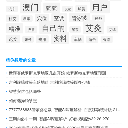
澳门
用户
狗狗
球员
汽车
玩家
管家婆
空调
穴位
社交
粉丝
租车
艾灸
自己的
精准
股票
艾绒
船票
资料
论文
费用
车辆
适合
香港
账号
猜你想看的文章
世预赛俄罗斯克罗地亚几点开始 俄罗斯vs克罗地亚预测
吉利缤瑞敞篷车落地价 吉利缤瑞敞篷版多少钱
智慧安防包括哪些
如何选择婚纱照
7777788888管家婆总裁_智能AI深度解析_百度移动统计版.213.1.440
三期内必中一期_智能AI深度解析_好看视频版v32.26.270
2034年世界杯什么时候开始申办 2026世界杯南美预选赛