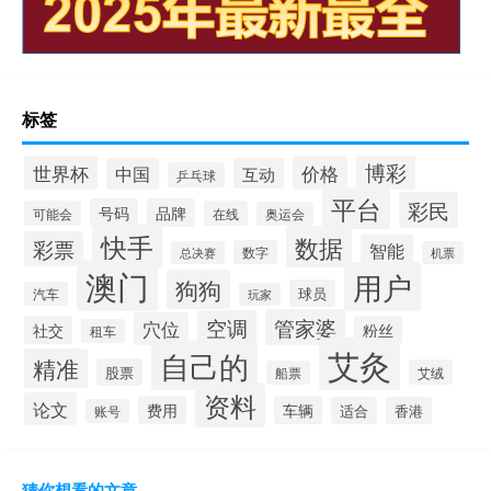
标签
博彩
世界杯
价格
中国
互动
乒乓球
平台
彩民
号码
品牌
可能会
在线
奥运会
快手
数据
彩票
智能
数字
总决赛
机票
澳门
用户
狗狗
球员
汽车
玩家
管家婆
空调
穴位
社交
粉丝
租车
艾灸
自己的
精准
股票
艾绒
船票
资料
论文
费用
车辆
适合
香港
账号
猜你想看的文章