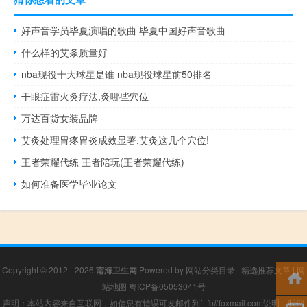
好声音学员毕夏演唱的歌曲 毕夏中国好声音歌曲
什么样的艾条质量好
nba现役十大球星是谁 nba现役球星前50排名
干眼症雷火灸疗法,灸哪些穴位
万达百货女装品牌
艾灸处理胃疼胃炎成效显著,艾灸这几个穴位!
王者荣耀代练 王者陪玩(王者荣耀代练)
如何准备医学毕业论文
Copyright © 2012 - 2026
南海卫生网
Powered by
网站分类目录
|
精选推荐文章
|
网
站地图
粤ICP备05053041号
声明：本站内容来自互联网，如信息有错误可发邮件到f_fb#foxmail.com说明，我们