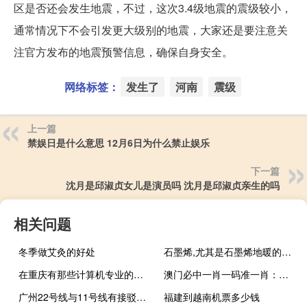
区是否还会发生地震，不过，这次3.4级地震的震级较小，
通常情况下不会引发更大级别的地震，大家还是要注意关
注官方发布的地震预警信息，确保自身安全。
网络标签：
发生了
河南
震级
上一篇
禁娱日是什么意思 12月6日为什么禁止娱乐
下一篇
沈月是邱淑贞女儿是演员吗 沈月是邱淑贞亲生的吗
相关问题
冬季做艾灸的好处
石墨烯,尤其是石墨烯地暖的未来前景怎么样 石墨烯地暖真实情况
在重庆有那些计算机专业的专科学校好 重庆计算机培训哪好
澳门必中一肖一码准一肖：广泛的最新解答-3024.APP.121
广州22号线与11号线有接驳吗 广州地铁11号线线路图
福建到越南机票多少钱