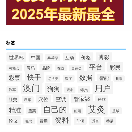
标签
博彩
世界杯
价格
中国
互动
乒乓球
平台
彩民
号码
品牌
可能会
在线
奥运会
快手
数据
彩票
智能
数字
总决赛
机票
澳门
用户
狗狗
球员
汽车
玩家
管家婆
空调
穴位
社交
粉丝
租车
艾灸
自己的
精准
股票
艾绒
船票
资料
论文
费用
车辆
适合
香港
账号