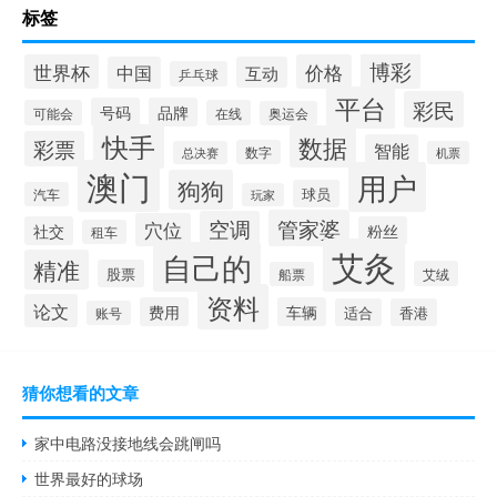
标签
博彩
世界杯
价格
中国
互动
乒乓球
平台
彩民
号码
品牌
可能会
在线
奥运会
快手
数据
彩票
智能
数字
总决赛
机票
澳门
用户
狗狗
球员
汽车
玩家
管家婆
空调
穴位
社交
粉丝
租车
艾灸
自己的
精准
股票
艾绒
船票
资料
论文
费用
车辆
适合
香港
账号
猜你想看的文章
家中电路没接地线会跳闸吗
世界最好的球场