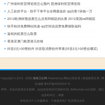
广州保利世贸博览馆怎么预约 琶洲保利世贸博览馆
人工砍价平台 - 快手下单平台全网最低价 qq访客1块钱一万
2012欧洲杯预选赛怎么没有阿根廷的比赛 2012美国vs阿根廷
快手粉丝免费网站快速-qq空间说说赞免费领取福利
返程的机票怎么取票
香港至澳门船票港元价格
抖音2元100赞软件 抖音取消赞软件苹果(抖音2元100赞在哪买)
Copyright © 2012 - 2026
南海卫生网
Powered by
网站分类目录
|
精选推荐文章
|
网
站地图
粤ICP备05053041号
声明：本站内容来自互联网，如信息有错误可发邮件到f_fb#foxmail.com说明，我们
会及时纠正，谢谢
本站仅为个人兴趣爱好，不接盈利性广告及商业合作